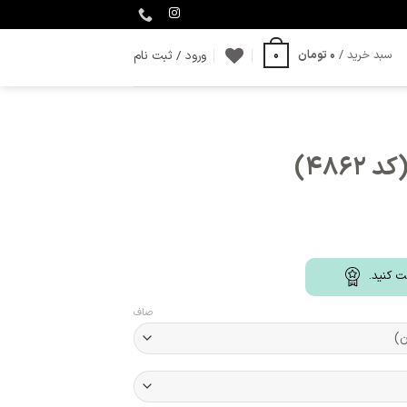
ورود / ثبت نام
سبد خرید /
0
تومان
0
486)
ت کنید.
صاف