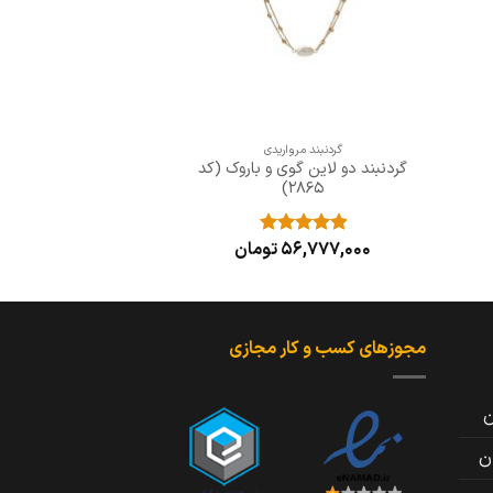
+
گردنبند مرواریدی
گردنبند دو لاین گوی و باروک (کد
2865)
56,777,000
تومان
نمره
5
از
5
مجوزهای کسب و کار مجازی