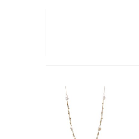
افزودن
به
علاقه
مندی
ها