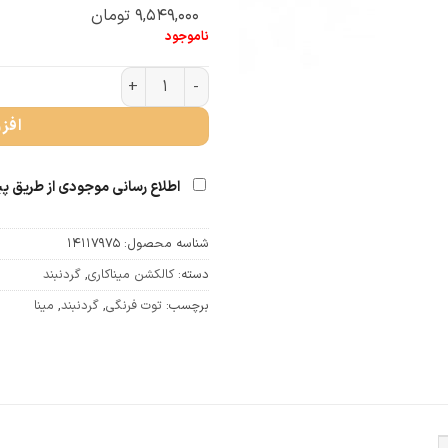
۹,۵۴۹,۰۰۰
تومان
ناموجود
گردنبند توت فرنگی (کد 4862) عدد
افز
اطلاع رسانی موجودی از طریق پ
شناسه محصول:
14117975
دسته:
کالکشن میناکاری
,
گردنبند
برچسب:
توت فرنگی
,
گردنبند
,
مینا