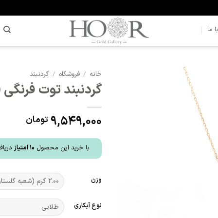
 ما
خانه
/
فروشگاه
/
گردنبند
گردنبند توت فرنگی (کد 2
افزودن
به
علاقه
9,549,000
تومان
مندی
ها
با خرید این محصول
10
امتیاز
دریاف
وزن
نوع آبکاری