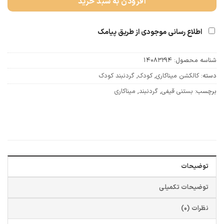
افزودن به سبد خرید
اطلاع رسانی موجودی از طریق پیامک
شناسه محصول:
14083294
دسته:
کالکشن میناکاری
,
کودک
,
گردنبند کودک
برچسب:
بستنی قیفی
,
گردنبند
,
میناکاری
توضیحات
توضیحات تکمیلی
نظرات (0)