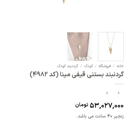
خانه
/
فروشگاه
/
کودک
/
گردنبند کودک
گردنبند بستنی قیفی مینا (کد 4982)
53,027,000
تومان
زنجیر 40 سانت می باشد.