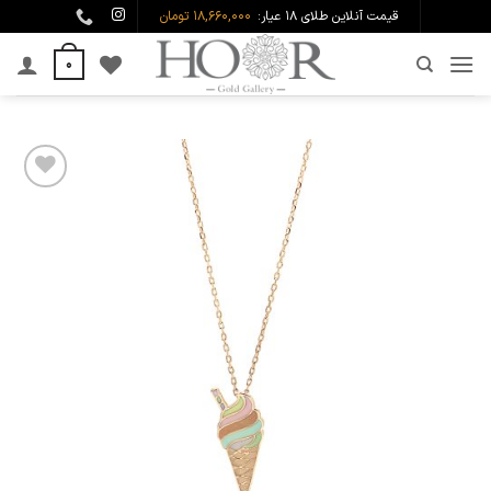
Ski
قیمت آنلاین طلای ۱۸ عیار:
18,660,000 تومان
t
0
conten
افزودن
به
علاقه
مندی
ها