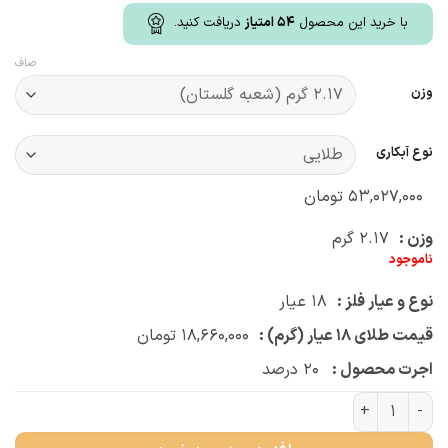
با خرید این محصول
54
امتیاز
دریافت کنید.
صاف
وزن
نوع آبکاری
۵۳,۰۲۷,۰۰۰
تومان
وزن :
۲.۱۷
گرم
ناموجود
نوع و عیار فلز :
۱۸
عیار
قیمت طلای ۱۸ عیار (گرم) :
۱۸,۶۶۰,۰۰۰
تومان
اجرت محصول :
۲۰
درصد
گردنبند بستنی قیفی مینا (کد 4982) عدد