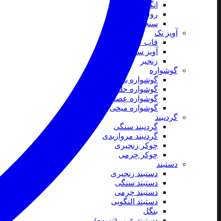
انگشتر
رولباسی
سنجاق سینه
آویز تک
قاب عکس
آویز ساعت
زنجیر
گوشواره
گوشواره بخیه ای
گوشواره حلقه ای
گوشواره عصایی
گوشواره میخی
گردنبند
گردنبند سنگی
گردنبند مرواریدی
چوکر زنجیری
چوکر چرمی
دستبند
دستبند زنجیری
دستبند سنگی
دستبند چرمی
دستبند النگویی
بنگل
دستبند عربی(تمیمه)