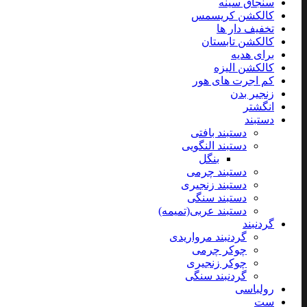
سنجاق سینه
کالکشن کریسمس
تخفیف دار ها
کالکشن تابستان
برای هدیه
کالکشن الیزه
کم اجرت های هور
زنجیر بدن
انگشتر
دستبند
دستبند بافتی
دستبند النگویی
بنگل
دستبند چرمی
دستبند زنجیری
دستبند سنگی
دستبند عربی(تمیمه)
گردنبند
گردنبند مرواریدی
چوکر چرمی
چوکر زنجیری
گردنبند سنگی
رولباسی
ست