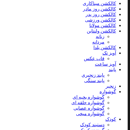
کالکشن میناکاری
کالکشن روز مادر
کالکشن روز پدر
کالکشن ورزشی
کالکشن مولانا
کالکشن ولنتاین
زنانه
مردانه
کالکشن یلدا
آویز تک
قاب عکس
آویز ساعت
پابند
پابند زنجیری
پابند سنگی
زنجیر
گوشواره
گوشواره بخیه ای
گوشواره حلقه ای
گوشواره عصایی
گوشواره میخی
کودک
دستبند کودک