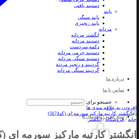
دستبند بافتی
پابند
پابند سنگی
پابند زنجیری
مردانه
انگشتر مردانه
دستبند مردانه
دکمه سردست
دستبند چرمی مردانه
دستبند سنگی مردانه
گردنبند و زنجیر مردنه
گردنبند سنگی مردانه
درباره ما
تماس با ما
جستجو برای:
افزودن به علاقه مندی ها
سبد خرید /
0
تومان
0
خانه
/
فروشگاه
/
انگشتر
انگشتر کارتیه مارکیز سورمه ای (کد5674