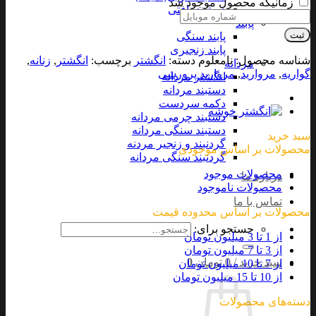
زمانیکه محصول موجود شد
دستبند بافتی
پابند
ثبت
پابند سنگی
پابند زنجیری
شناسه محصول:
نامعلوم
دسته:
انگشتر
برچسب:
انگشتر
,
زنانه
,
مردانه
گواریه
,
مروارید
,
مروارید پرورشی
انگشتر مردانه
دستبند مردانه
دکمه سردست
دستبند چرمی مردانه
دستبند سنگی مردانه
سبد خرید
گردنبند و زنجیر مردنه
محصولات بر اساس موجودی
گردنبند سنگی مردانه
محصولات موجود
درباره ما
محصولات ناموجود
تماس با ما
محصولات بر اساس محدوده قیمت
جستجو برای:
از 1 تا 3 میلیون تومان
از 3 تا 7 میلیون تومان
سبد خرید /
0
تومان
0
از 7 تا 10 میلیون تومان
از 10 تا 15 میلیون تومان
دسته‌های محصولات