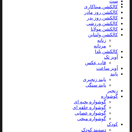
ست
کالکشن میناکاری
کالکشن روز مادر
کالکشن روز پدر
کالکشن ورزشی
کالکشن مولانا
کالکشن ولنتاین
زنانه
مردانه
کالکشن یلدا
آویز تک
قاب عکس
آویز ساعت
پابند
پابند زنجیری
پابند سنگی
زنجیر
گوشواره
گوشواره بخیه ای
گوشواره حلقه ای
گوشواره عصایی
گوشواره میخی
کودک
دستبند کودک