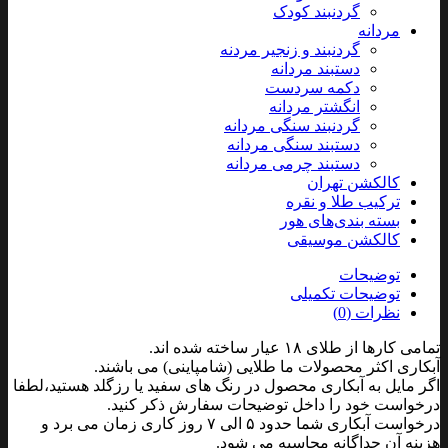
گردنبند کودک
مردانه
گردنبند و زنجیر مردنه
دستبند مردانه
دکمه سردست
انگشتر مردانه
گردنبند سنگی مردانه
دستبند سنگی مردانه
دستبند چرمی مردانه
کالکشن تهران
ترکیب طلا و نقره
بسته بندی‌های هور
کالکشن موسیقی
توضیحات
توضیحات تکمیلی
نظرات (0)
تمامی کارها از طلای ۱۸ عیار ساخته شده اند.
آبکاری اکثر محصولات ما طلایی (شامپاینی) می باشند.
اگر مایل به آبکاری محصول در رنگ های سفید یا رزگلد هستید،لطفا
درخواست خود را داخل توضیحات سفارش ذکر کنید.
درخواست آبکاری شما حدود ۵ الی ۷ روز کاری زمان می برد و
هزینه آن جداگانه محاسبه می شود.