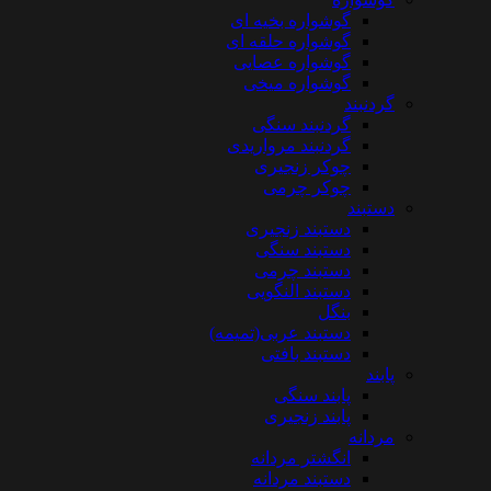
گوشواره بخیه ای
گوشواره حلقه ای
گوشواره عصایی
گوشواره میخی
گردنبند
گردنبند سنگی
گردنبند مرواریدی
چوکر زنجیری
چوکر چرمی
دستبند
دستبند زنجیری
دستبند سنگی
دستبند چرمی
دستبند النگویی
بنگل
دستبند عربی(تمیمه)
دستبند بافتی
پابند
پابند سنگی
پابند زنجیری
مردانه
انگشتر مردانه
دستبند مردانه