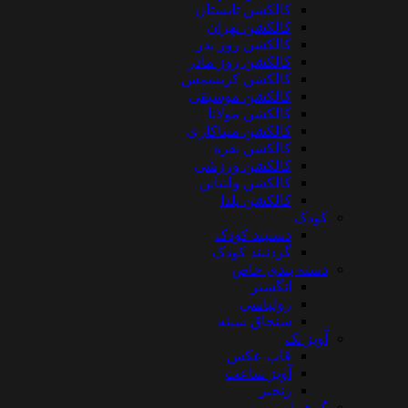
کالکشن تابستان
کالکشن تهران
کالکشن روز پدر
کالکشن روز مادر
کالکشن کریسمس
کالکشن موسیقی
کالکشن مولانا
کالکشن میناکاری
کالکشن نقره
کالکشن ورزشی
کالکشن ولنتاین
کالکشن یلدا
کودک
دستبند کودک
گردنبند کودک
دسته بندی خاص
انگشتر
رولباسی
سنجاق سینه
آویز تک
قاب عکس
آویز ساعت
زنجیر
گوشواره