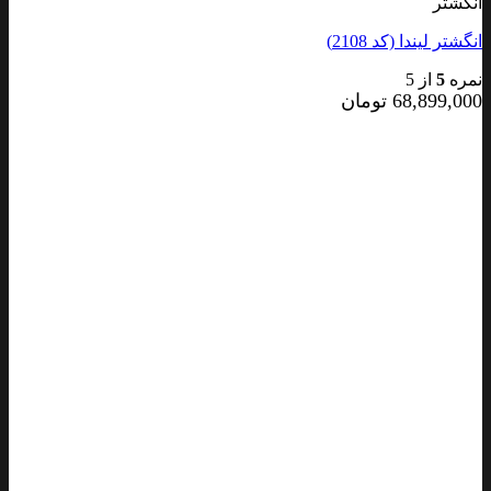
انگشتر
انگشتر لیندا (کد 2108)
نمره
5
از 5
68,899,000
تومان