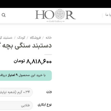
 ما
خانه
/
فروشگاه
/
کودک
/
دستبند ک
دستبند سنگی بچه گانه 
افزودن
به
علاقه
8,818,600
تومان
مندی
ها
با خرید این محصول
9
امتیاز
دریافت
وزن
نوع آبکاری