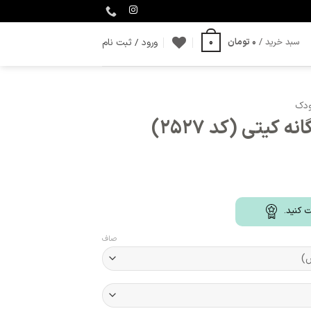
ورود / ثبت نام
سبد خرید /
0
تومان
0
ودک
کیتی (کد 2527)
 کنید.
صاف