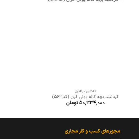
افزودن
به
علاقه
مندی
ها
+
کالکشن میناکاری
گردنبند بچه گانه یونی کرن (کد 562)
50,334,000
تومان
مجوزهای کسب و کار مجازی