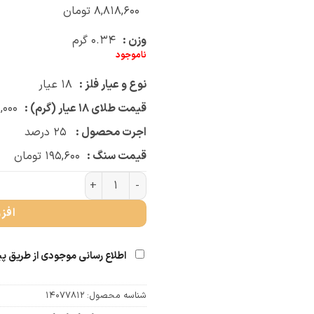
۸,۸۱۸,۶۰۰
تومان
وزن :
۰.۳۴
گرم
ناموجود
نوع و عیار فلز :
۱۸
عیار
قیمت طلای ۱۸ عیار (گرم) :
,۰۰۰
اجرت محصول :
۲۵
درصد
قیمت سنگ :
۱۹۵,۶۰۰
تومان
دستبند سنگی بچه گانه کیتی (کد 2527) عدد
افز
اطلاع رسانی موجودی از طریق پ
شناسه محصول:
14077812