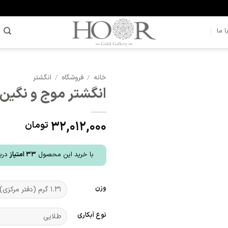
 ما
خانه
/
فروشگاه
/
انگشتر
انگشتر موج و نگین (کد 
افزودن
به
علاقه
32,012,000
تومان
مندی
ها
با خرید این محصول
33
امتیاز
دریا
وزن
نوع آبکاری