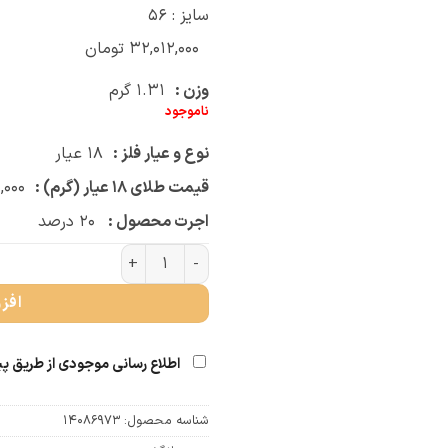
سایز : 56
۳۲,۰۱۲,۰۰۰
تومان
وزن :
۱.۳۱
گرم
ناموجود
نوع و عیار فلز :
۱۸
عیار
قیمت طلای ۱۸ عیار (گرم) :
,۰۰۰
اجرت محصول :
۲۰
درصد
انگشتر موج و نگین (کد 1334) عدد
افز
اطلاع رسانی موجودی از طریق پ
شناسه محصول:
14086973