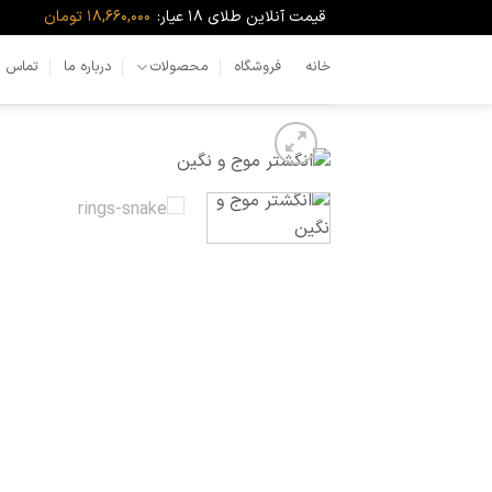
Ski
قیمت آنلاین طلای ۱۸ عیار:
18,660,000 تومان
t
conten
خانه
فروشگاه
محصولات
درباره ما
تماس با