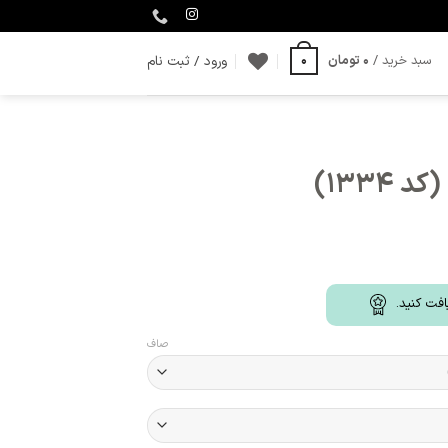
ورود / ثبت نام
سبد خرید /
0
تومان
0
1334)
فت کنید.
صاف