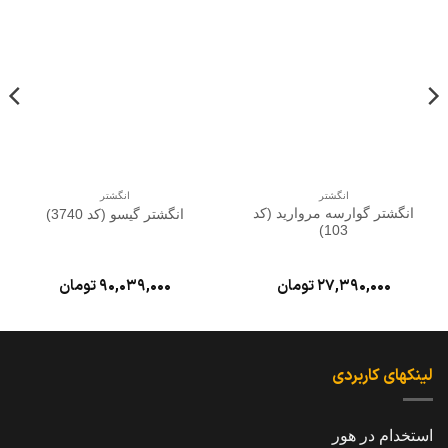
به
به
علاقه
علاقه
مندی
مندی
ها
ها
انگشتر
انگشتر
انگشتر گوارسه مروارید (کد
انگشتر گیسو (کد 3740)
103)
27,390,000
تومان
90,039,000
تومان
لینکهای کاربردی
استخدام در هور