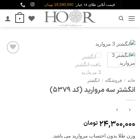
Ski
قیمت آنلاین طلای ۱۸ عیار:
18,590,000 تومان
t
0
conten
افزودن
به
علاقه
مندی
خانه
/
فروشگاه
/
انگشتر
ها
انگشتر سه مروارید (کد 5379)
24,300,000
تومان
وزن طلا بدون احتساب مروارید می باشد.