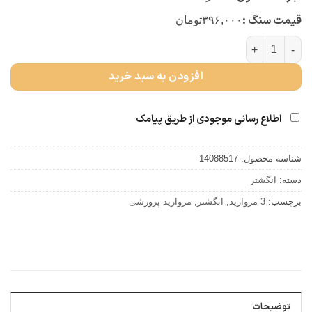
قیمت سنگ :
۳۹۶,۰۰۰
تومان
انگشتر سه مروارید (کد 5379) عدد
افزودن به سبد خرید
اطلاع رسانی موجودی از طریق پیامک
شناسه محصول:
14088517
دسته:
انگشتر
برچسب:
3 مروارید
,
انگشتر
,
مروارید پرورشی
توضیحات