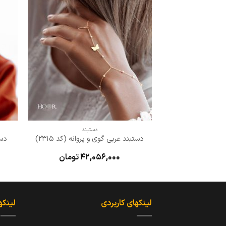
افزودن
به
علاقه
مندی
ها
+
دستبند
دستبند عربی گوی و پروانه (کد 2315)
دست
42,056,000
تومان
لینکهای کاربردی
لینکه