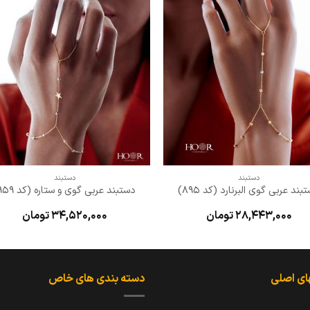
افزودن
افزو
به
به
علاقه
علا
مندی
مند
ها
ها
+
+
دستبند
دستبند
بند عربی گوی البرنارد (کد 895)
دستبند عربی گوی و ستاره (کد 959)
28,443,000
تومان
34,520,000
تومان
ای اصلی
دسته بندی های خاص