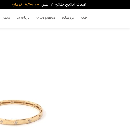
Ski
قیمت آنلاین طلای ۱۸ عیار:
18,900,000 تومان
t
conten
خانه
فروشگاه
محصولات
درباره ما
تماس با