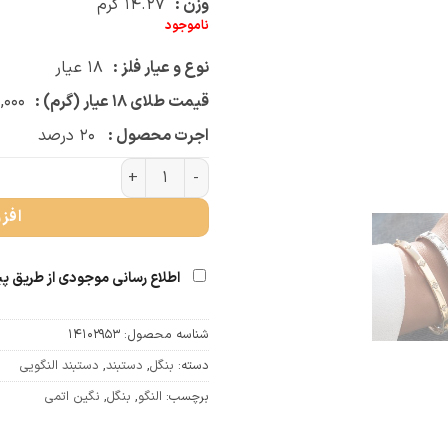
وزن :
۱۴.۲۷
گرم
ناموجود
نوع و عیار فلز :
۱۸
عیار
قیمت طلای ۱۸ عیار (گرم) :
,۰۰۰
اجرت محصول :
۲۰
درصد
بنگل ونکلیف نگینی عدد
افز
اطلاع رسانی موجودی از طریق پ
شناسه محصول:
14102953
دسته:
بنگل
,
دستبند
,
دستبند النگویی
برچسب:
النگو
,
بنگل
,
نگین اتمی