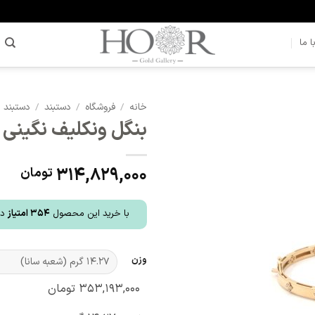
 ما
خانه
/
فروشگاه
/
دستبند
/
دستبند ا
بنگل ونکلیف نگینی
افزودن
به
علاقه
314,829,000
تومان
مندی
ها
با خرید این محصول
354
امتیاز
در
وزن
۳۵۳,۱۹۳,۰۰۰
تومان