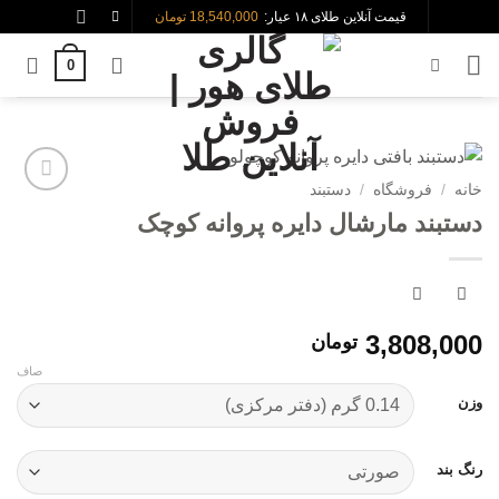
Skip
قیمت آنلاین طلای ۱۸ عیار:
18,540,000 تومان
to
0
content
خانه
/
فروشگاه
/
دستبند
افزودن
دستبند مارشال دایره پروانه کوچک
به
علاقه
مندی
ها
3,808,000
تومان
صاف
وزن
رنگ بند