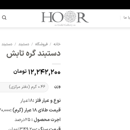
 ما
خانه
/
فروشگاه
/
دستبند
/
دستبند ب
دستبند گره تابش
افزودن
به
علاقه
12,242,200
تومان
مندی
ها
وزن
نوع و عیار فلز :
۱۸
عیار
قیمت طلای ۱۸ عیار (گرم) :
۰,۰۰۰
اجرت محصول :
۲۵
درصد
قیمت سنگ :
۳۴۹,۲۰۰
تومان