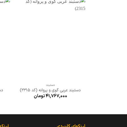
افزودن
به
علاقه
مندی
ها
+
دستبند
دستبند عربی گوی و پروانه (کد 2315)
دس
41,767,000
تومان
لینکهای کاربردی
لینکه