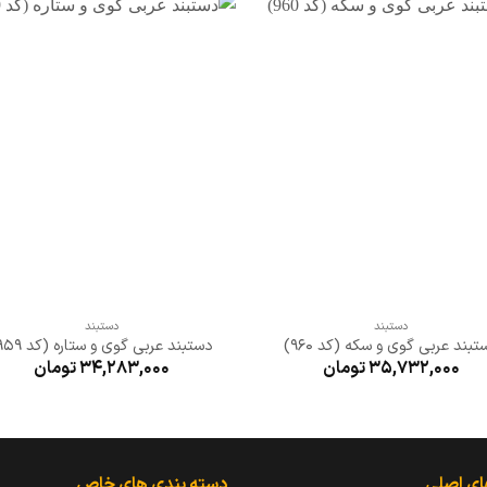
افزودن
افزو
به
به
علاقه
علا
مندی
مند
ها
ها
+
+
دستبند
دستبند
تبند عربی گوی و سکه (کد 960)
دستبند عربی گوی و ستاره (کد 959)
35,732,000
تومان
34,283,000
تومان
ای اصلی
دسته بندی های خاص