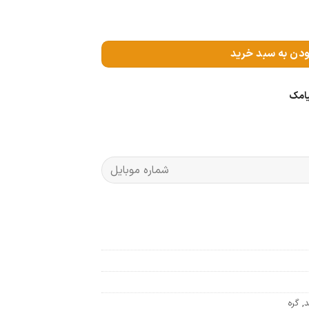
ودن به سبد خرید
یامک
د
,
گره