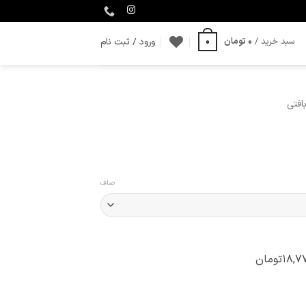
ورود / ثبت نام
سبد خرید /
0
تومان
0
افتی
صاف
۱۸,۷۷
تومان