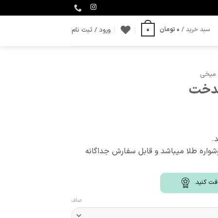
ورود / ثبت نام
سبد خرید /
0
تومان
0
 میخی
ندخت
واره طلا میباشد و قابل سفارش جداگانه
فت کنید.
صاف