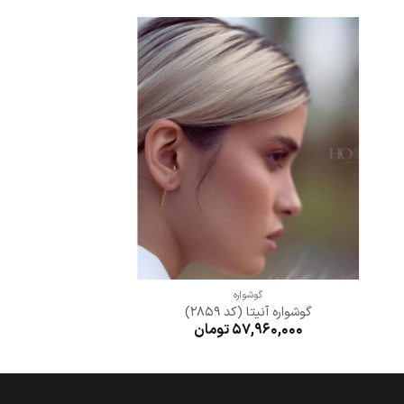
افزودن
به
علاقه
مندی
ها
+
گوشواره
گوشواره آنیتا (کد 2859)
57,960,000
تومان