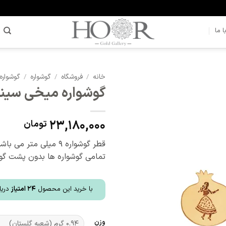
 ما
خانه
/
فروشگاه
/
گوشواره
/
گوشواره
گوشواره میخی سی
افزودن
به
علاقه
23,180,000
تومان
مندی
ها
قطر گوشواره 9 میلی متر می باشد.
تمامی گوشواره ها بدون پشت گوش
با خرید این محصول
24
امتیاز
دریا
وزن