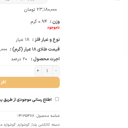
۲۳,۱۸۰,۰۰۰
تومان
وزن :
۰.۹۴
گرم
ناموجود
نوع و عیار فلز :
۱۸
عیار
قیمت طلای ۱۸ عیار (گرم) :
,۰۰۰
اجرت محصول :
۲۰
درصد
گوشواره میخی سیندخت عدد
افز
اطلاع رسانی موجودی از طریق پ
شناسه محصول:
14135478
دسته:
کالکشن یلدا
,
گوشواره
,
گوشواره م