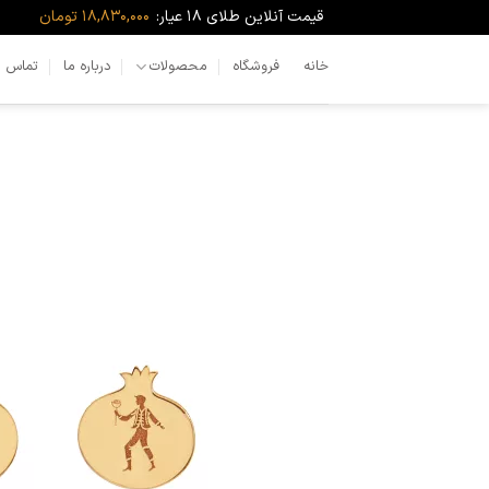
Ski
قیمت آنلاین طلای ۱۸ عیار:
18,830,000 تومان
t
conten
خانه
فروشگاه
محصولات
درباره ما
تماس با