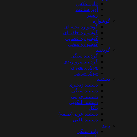
قاب عکس
آویز ساعت
زنجیر
گوشواره
گوشواره بخیه ای
گوشواره حلقه ای
گوشواره عصایی
گوشواره میخی
گردنبند
گردنبند سنگی
گردنبند مرواریدی
چوکر زنجیری
چوکر چرمی
دستبند
دستبند زنجیری
دستبند سنگی
دستبند چرمی
دستبند النگویی
بنگل
دستبند عربی(تمیمه)
دستبند بافتی
پابند
پابند سنگی