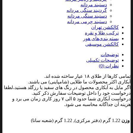
دستبند مردانه
گردنبند سنگی مردانه
دستبند سنگی مردانه
دستبند چرمی مردانه
کالکشن تهران
ترکیب طلا و نقره
بسته بندی‌های هور
کالکشن موسیقی
توضیحات
توضیحات تکمیلی
نظرات (0)
تمامی کارها از طلای ۱۸ عیار ساخته شده اند.
آبکاری اکثر محصولات ما طلایی (شامپاینی) می باشند.
اگر مایل به آبکاری محصول در رنگ های سفید یا رزگلد هستید،لطفا
درخواست خود را داخل توضیحات سفارش ذکر کنید.
درخواست آبکاری شما حدود ۵ الی ۷ روز کاری زمان می برد و
هزینه آن جداگانه محاسبه می شود.
وزن
1.22 گرم (دفتر مرکزی), 1.22 گرم (شعبه سانا)