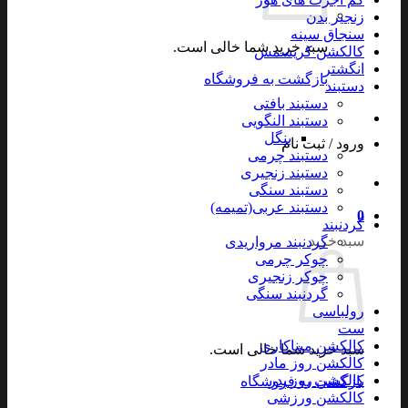
زنجیر بدن
سنجاق سینه
سبد خرید شما خالی است.
کالکشن کریسمس
انگشتر
بازگشت به فروشگاه
دستبند
دستبند بافتی
دستبند النگویی
بنگل
ورود / ثبت نام
دستبند چرمی
دستبند زنجیری
دستبند سنگی
دستبند عربی(تمیمه)
0
گردنبند
سبد خرید
گردنبند مرواریدی
چوکر چرمی
چوکر زنجیری
گردنبند سنگی
رولباسی
ست
کالکشن میناکاری
سبد خرید شما خالی است.
کالکشن روز مادر
کالکشن روز پدر
بازگشت به فروشگاه
کالکشن ورزشی