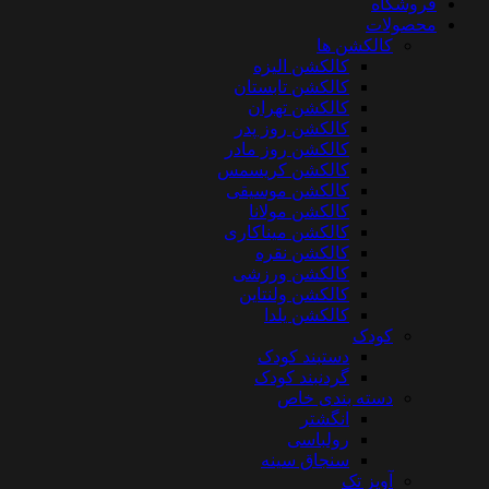
فروشگاه
محصولات
کالکشن ها
کالکشن الیزه
کالکشن تابستان
کالکشن تهران
کالکشن روز پدر
کالکشن روز مادر
کالکشن کریسمس
کالکشن موسیقی
کالکشن مولانا
کالکشن میناکاری
کالکشن نقره
کالکشن ورزشی
کالکشن ولنتاین
کالکشن یلدا
کودک
دستبند کودک
گردنبند کودک
دسته بندی خاص
انگشتر
رولباسی
سنجاق سینه
آویز تک