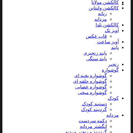
کالکشن مولانا
کالکشن ولنتاین
زنانه
مردانه
کالکشن یلدا
آویز تک
قاب عکس
آویز ساعت
پابند
پابند زنجیری
پابند سنگی
زنجیر
گوشواره
گوشواره بخیه ای
گوشواره حلقه ای
گوشواره عصایی
گوشواره میخی
کودک
دستبند کودک
گردنبند کودک
مردانه
دکمه سردست
انگشتر مردانه
گردنبند و زنجیر مردنه