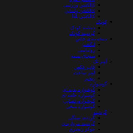
کالکشن ورزشی
کالکشن ولنتاین
کالکشن یلدا
کودک
دستبند کودک
گردنبند کودک
دسته بندی خاص
انگشتر
رولباسی
سنجاق سینه
آویز تک
قاب عکس
آویز ساعت
زنجیر
گوشواره
گوشواره بخیه ای
گوشواره حلقه ای
گوشواره عصایی
گوشواره میخی
گردنبند
گردنبند سنگی
گردنبند مرواریدی
چوکر زنجیری