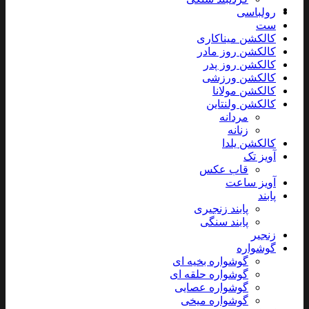
رولباسی
ست
کالکشن میناکاری
کالکشن روز مادر
کالکشن روز پدر
کالکشن ورزشی
کالکشن مولانا
کالکشن ولنتاین
مردانه
زنانه
کالکشن یلدا
آویز تک
قاب عکس
آویز ساعت
پابند
پابند زنجیری
پابند سنگی
زنجیر
گوشواره
گوشواره بخیه ای
گوشواره حلقه ای
گوشواره عصایی
گوشواره میخی