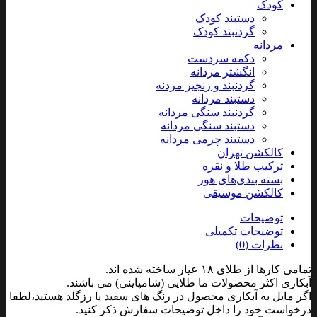
کودک
دستبند کودک
گردنبند کودک
مردانه
دکمه سردست
انگشتر مردانه
گردنبند و زنجیر مردنه
دستبند مردانه
گردنبند سنگی مردانه
دستبند سنگی مردانه
دستبند چرمی مردانه
کالکشن تهران
ترکیب طلا و نقره
بسته بندی‌های هور
کالکشن موسیقی
توضیحات
توضیحات تکمیلی
نظرات (0)
تمامی کارها از طلای ۱۸ عیار ساخته شده اند.
آبکاری اکثر محصولات ما طلایی (شامپاینی) می باشند.
اگر مایل به آبکاری محصول در رنگ های سفید یا رزگلد هستید،لطفا
درخواست خود را داخل توضیحات سفارش ذکر کنید.