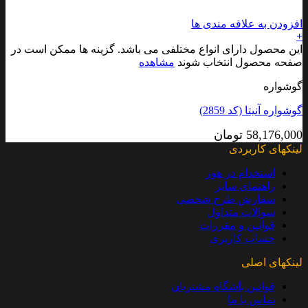
افزودن به علاقه مندی ها
+
این محصول دارای انواع مختلفی می باشد. گزینه ها ممکن است در
صفحه محصول انتخاب شوند
مشاهده
گوشواره
گوشواره آنیتا (کد 2859)
58,176,000
تومان
لینکهای کاربردی
استخدام در هور
راهنمای سایز
سفارش طرح شخصی
سوالات متداول
قوانین و مقررات
حساب کاربری
لینکهای اصلی
قوانین باشگاه مشتریان
تماس با ما