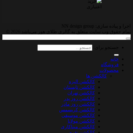
اجرا و پیاده سازی: NN design group
تمام حقوق وب سایت متعلق به گالری طلای هور می‌باشد 2026 ©
جستجو برای:
خانه
فروشگاه
محصولات
کالکشن ها
کالکشن الیزه
کالکشن تابستان
کالکشن تهران
کالکشن روز پدر
کالکشن روز مادر
کالکشن کریسمس
کالکشن موسیقی
کالکشن مولانا
کالکشن میناکاری
کالکشن نقره