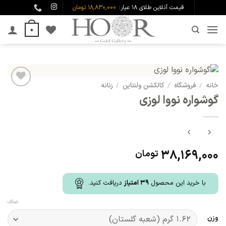
Ski
قیمت آنلاین طلای ۱۸ عیار:
18,830,000 تومان
t
0
conten
خانه
/
فروشگاه
/
کالکشن ولنتاین
/
زنانه
افزودن
گوشواره نووا لوزی
به
علاقه
مندی
ها
38,169,000
تومان
با خرید این محصول
39
امتیاز
دریافت کنید.
صاف
وزن