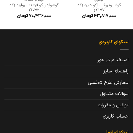
گوشواره روکو مارکو دایره (کد
گوشواره روکو فرشته مروارید (کد
1772)
4177)
43,817,000
تومان
70,436,000
تومان
لینکهای کاربردی
استخدام در هور
راهنمای سایز
سفارش طرح شخصی
سوالات متداول
قوانین و مقررات
حساب کاربری
لینکهای اصلی