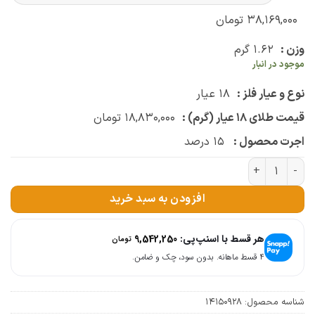
۳۸,۱۶۹,۰۰۰
تومان
وزن :
۱.۶۲
گرم
موجود در انبار
نوع و عیار فلز :
۱۸
عیار
قیمت طلای ۱۸ عیار (گرم) :
۱۸,۸۳۰,۰۰۰
تومان
اجرت محصول :
۱۵
درصد
گوشواره نووا لوزی عدد
افزودن به سبد خرید
هر قسط با اسنپ‌پی:
9,542,250
تومان
۴ قسط ماهانه. بدون سود، چک و ضامن.
شناسه محصول:
14150928