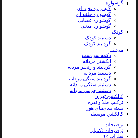
گوشواره
گوشواره بخیه ای
گوشواره حلقه ای
گوشواره عصایی
گوشواره میخی
کودک
دستبند کودک
گردنبند کودک
مردانه
دکمه سردست
انگشتر مردانه
گردنبند و زنجیر مردنه
دستبند مردانه
گردنبند سنگی مردانه
دستبند سنگی مردانه
دستبند چرمی مردانه
کالکشن تهران
ترکیب طلا و نقره
بسته بندی‌های هور
کالکشن موسیقی
توضیحات
توضیحات تکمیلی
نظرات (0)