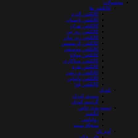
محصولات
کالکشن ها
کالکشن الیزه
کالکشن تابستان
کالکشن تهران
کالکشن روز پدر
کالکشن روز مادر
کالکشن کریسمس
کالکشن موسیقی
کالکشن مولانا
کالکشن میناکاری
کالکشن نقره
کالکشن ورزشی
کالکشن ولنتاین
کالکشن یلدا
کودک
دستبند کودک
گردنبند کودک
دسته بندی خاص
انگشتر
رولباسی
سنجاق سینه
آویز تک
قاب عکس