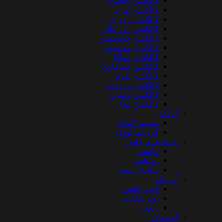
کالکشن تابستان
کالکشن تهران
کالکشن روز پدر
کالکشن روز مادر
کالکشن کریسمس
کالکشن موسیقی
کالکشن مولانا
کالکشن میناکاری
کالکشن نقره
کالکشن ورزشی
کالکشن ولنتاین
کالکشن یلدا
کودک
دستبند کودک
گردنبند کودک
دسته بندی خاص
انگشتر
رولباسی
سنجاق سینه
آویز تک
قاب عکس
آویز ساعت
زنجیر
گوشواره