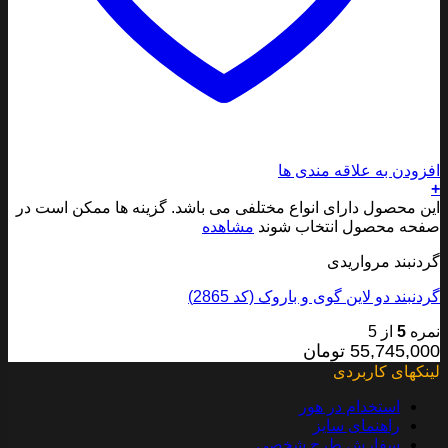
افزودن به علاقه مندی ها
+
این محصول دارای انواع مختلفی می باشد. گزینه ها ممکن است در
صفحه محصول انتخاب شوند
مشاهده
گردنبند مرواریدی
گردنبند دو لاین گوی و باروک (کد 2865)
نمره
5
از 5
55,745,000
تومان
لینکهای کاربردی
استخدام در هور
راهنمای سایز
سفارش طرح شخصی