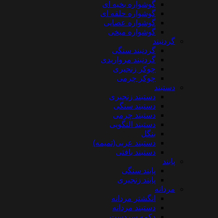
گوشواره بخیه ای
گوشواره حلقه ای
گوشواره عصایی
گوشواره میخی
گردنبند
گردنبند سنگی
گردنبند مرواریدی
چوکر زنجیری
چوکر چرمی
دستبند
دستبند زنجیری
دستبند سنگی
دستبند چرمی
دستبند النگویی
بنگل
دستبند عربی(تمیمه)
دستبند بافتی
پابند
پابند سنگی
پابند زنجیری
مردانه
انگشتر مردانه
دستبند مردانه
دکمه سردست