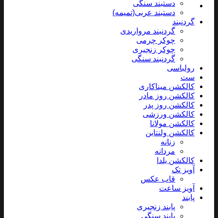
دستبند سنگی
دستبند عربی(تمیمه)
گردنبند
گردنبند مرواریدی
چوکر چرمی
چوکر زنجیری
گردنبند سنگی
رولباسی
ست
کالکشن میناکاری
کالکشن روز مادر
کالکشن روز پدر
کالکشن ورزشی
کالکشن مولانا
کالکشن ولنتاین
زنانه
مردانه
کالکشن یلدا
آویز تک
قاب عکس
آویز ساعت
پابند
پابند زنجیری
پابند سنگی