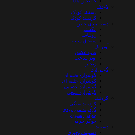
کالکشن یلدا
کودک
دستبند کودک
گردنبند کودک
دسته بندی خاص
انگشتر
رولباسی
سنجاق سینه
آویز تک
قاب عکس
آویز ساعت
زنجیر
گوشواره
گوشواره بخیه ای
گوشواره حلقه ای
گوشواره عصایی
گوشواره میخی
گردنبند
گردنبند سنگی
گردنبند مرواریدی
چوکر زنجیری
چوکر چرمی
دستبند
دستبند زنجیری