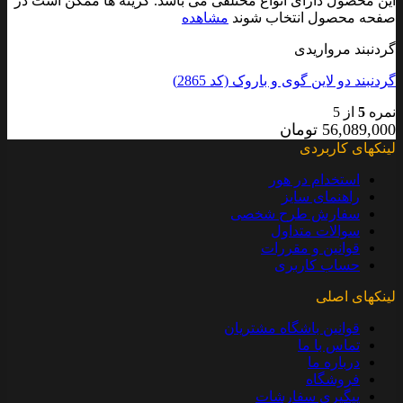
این محصول دارای انواع مختلفی می باشد. گزینه ها ممکن است در
صفحه محصول انتخاب شوند
مشاهده
گردنبند مرواریدی
گردنبند دو لاین گوی و باروک (کد 2865)
نمره
5
از 5
56,089,000
تومان
لینکهای کاربردی
استخدام در هور
راهنمای سایز
سفارش طرح شخصی
سوالات متداول
قوانین و مقررات
حساب کاربری
لینکهای اصلی
قوانین باشگاه مشتریان
تماس با ما
درباره ما
فروشگاه
پیگیری سفارشات