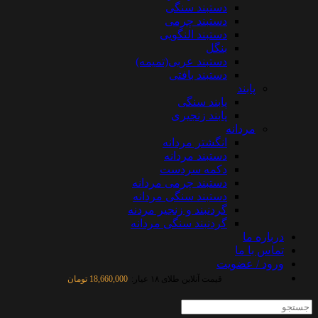
دستبند سنگی
دستبند چرمی
دستبند النگویی
بنگل
دستبند عربی(تمیمه)
دستبند بافتی
پابند
پابند سنگی
پابند زنجیری
مردانه
انگشتر مردانه
دستبند مردانه
دکمه سردست
دستبند چرمی مردانه
دستبند سنگی مردانه
گردنبند و زنجیر مردنه
گردنبند سنگی مردانه
درباره ما
تماس با ما
ورود / عضویت
قیمت آنلاین طلای ۱۸ عیار:
18,660,000 تومان