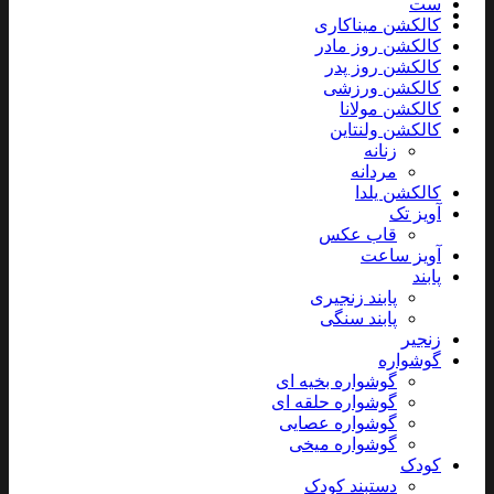
ست
کالکشن میناکاری
کالکشن روز مادر
کالکشن روز پدر
کالکشن ورزشی
کالکشن مولانا
کالکشن ولنتاین
زنانه
مردانه
کالکشن یلدا
آویز تک
قاب عکس
آویز ساعت
پابند
پابند زنجیری
پابند سنگی
زنجیر
گوشواره
گوشواره بخیه ای
گوشواره حلقه ای
گوشواره عصایی
گوشواره میخی
کودک
دستبند کودک