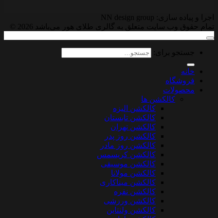
اجرا و پیاده سازی: NN design group
تمام حقوق وب سایت متعلق به گالری طلای هور می‌باشد 2026 ©
جستجو برای:
خانه
فروشگاه
محصولات
کالکشن ها
کالکشن الیزه
کالکشن تابستان
کالکشن تهران
کالکشن روز پدر
کالکشن روز مادر
کالکشن کریسمس
کالکشن موسیقی
کالکشن مولانا
کالکشن میناکاری
کالکشن نقره
کالکشن ورزشی
کالکشن ولنتاین