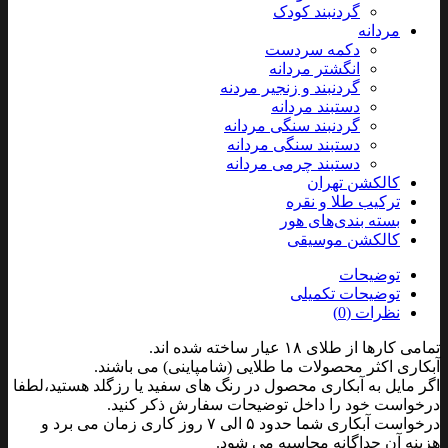
گردنبند کودک
مردانه
دکمه سردست
انگشتر مردانه
گردنبند و زنجیر مردنه
دستبند مردانه
گردنبند سنگی مردانه
دستبند سنگی مردانه
دستبند چرمی مردانه
کالکشن تهران
ترکیب طلا و نقره
بسته بندی‌های هور
کالکشن موسیقی
توضیحات
توضیحات تکمیلی
نظرات (0)
تمامی کارها از طلای ۱۸ عیار ساخته شده اند.
آبکاری اکثر محصولات ما طلایی (شامپاینی) می باشند.
اگر مایل به آبکاری محصول در رنگ های سفید یا رزگلد هستید،لطفا
درخواست خود را داخل توضیحات سفارش ذکر کنید.
درخواست آبکاری شما حدود ۵ الی ۷ روز کاری زمان می برد و
هزینه آن جداگانه محاسبه می شود.